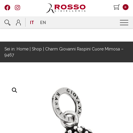
0
IT
EN
Sei in:
Home
|
Shop
|
Charm Giovanni Raspini Cuore Mimosa –
9467