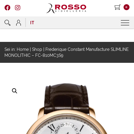
0
IT
Sei in:
Home
|
Shop
|
Frederique Constant Manufacture SLIMLINE
MONOLITHIC – FC-810MC3S9