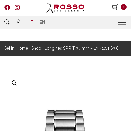
0
IT
EN
Sei in:
Home
|
Shop
|
Longines SPIRIT 37 mm – L3.410.4.63.6