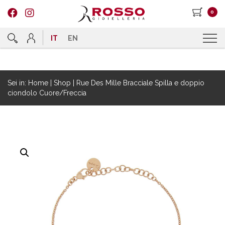
0
IT
EN
Sei in:
Home
|
Shop
|
Rue Des Mille Bracciale Spilla e doppio
ciondolo Cuore/Freccia